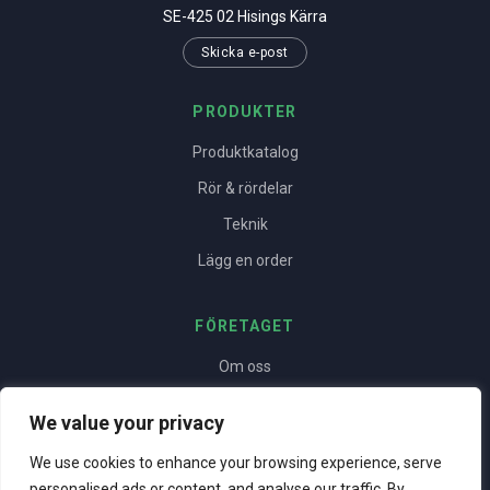
SE-425 02 Hisings Kärra
Skicka e-post
PRODUKTER
Produktkatalog
Rör & rördelar
Teknik
Lägg en order
FÖRETAGET
Om oss
Yrkesstolthet
We value your privacy
Projekt
We use cookies to enhance your browsing experience, serve
Kontakt
personalised ads or content, and analyse our traffic. By