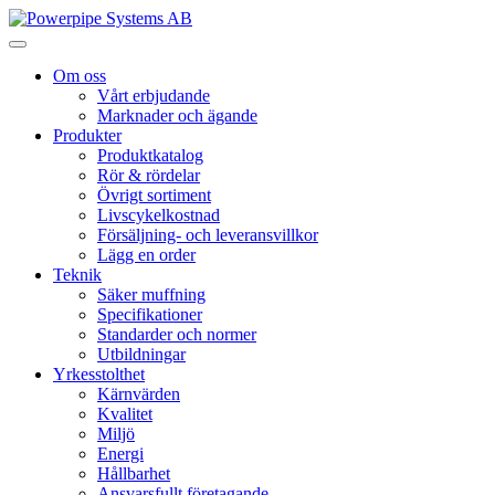
Om oss
Vårt erbjudande
Marknader och ägande
Produkter
Produktkatalog
Rör & rördelar
Övrigt sortiment
Livscykelkostnad
Försäljning- och leveransvillkor
Lägg en order
Teknik
Säker muffning
Specifikationer
Standarder och normer
Utbildningar
Yrkesstolthet
Kärnvärden
Kvalitet
Miljö
Energi
Hållbarhet
Ansvarsfullt företagande