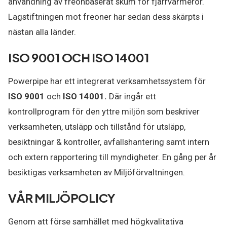
användning av freonbaserat skum för fjärrvärmerör.
Lagstiftningen mot freoner har sedan dess skärpts i
nästan alla länder.
ISO 9001 OCH ISO 14001
Powerpipe har ett integrerat verksamhetssystem för
ISO 9001
och
ISO 14001.
Där ingår ett
kontrollprogram för den yttre miljön som beskriver
verksamheten, utsläpp och tillstånd för utsläpp,
besiktningar & kontroller, avfallshantering samt intern
och extern rapportering till myndigheter. En gång per år
besiktigas verksamheten av Miljöförvaltningen.
VÅR MILJÖPOLICY
Genom att förse samhället med högkvalitativa